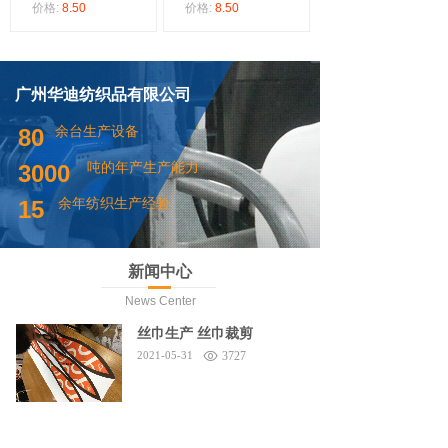
价格:
8.50
价格:
8.50
广州华迪纺织品有限公司
余台生产设备
80
吨的年产生产能力
3000
余年纺织生产经验
15
新闻中心
News Center
丝巾生产 丝巾裁剪
2021-05-31
3727
香港中文大学 领带定