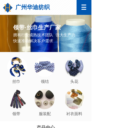
广州华迪纺织
领带·丝巾生产厂家
拥有行业成熟技术团队 强大生产力
快速准确解决客户需求
丝巾
领结
头花
领带
服装配
衬衣面料
饰
产品中心