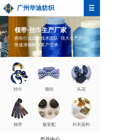
广州华迪纺织
领带·丝巾生产厂家
拥有行业成熟技术团队 强大生产力
快速准确解决客户需求
丝巾
领结
头花
领带
服装配
衬衣面料
饰
产品中心