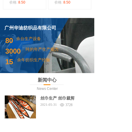
价格:
8.50
价格:
8.50
广州华迪纺织品有限公司
余台生产设备
80
吨的年产生产能力
3000
余年纺织生产经验
15
新闻中心
News Center
丝巾生产 丝巾裁剪
2021-05-31
3728
香港中文大学 领带定