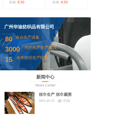
价格:
8.50
价格:
8.50
广州华迪纺织品有限公司
余台生产设备
80
吨的年产生产能力
3000
余年纺织生产经验
15
新闻中心
News Center
丝巾生产 丝巾裁剪
2021-05-31
3726
香港中文大学 领带定