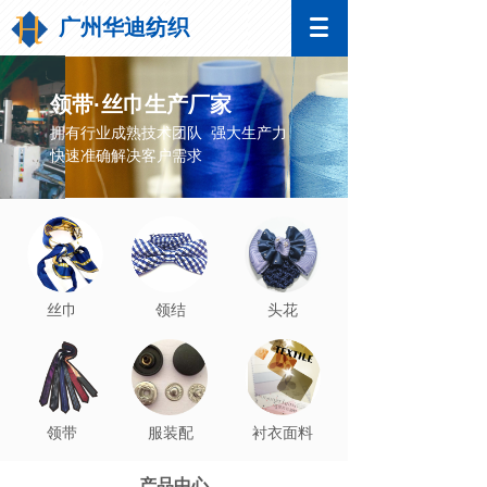
广州华迪纺织
领带·丝巾生产厂家
拥有行业成熟技术团队 强大生产力
快速准确解决客户需求
丝巾
领结
头花
领带
服装配
衬衣面料
饰
产品中心